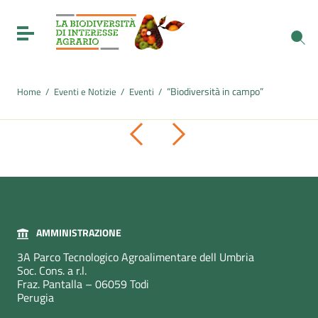
Vai ai contenuti
Vai al menu di navigazione
Toggle navigation
Vai al footer
“Biodiversità in campo”
Home
/
Eventi e Notizie
/
Eventi
/
Pagina precedente
Pagina successiva
AMMINISTRAZIONE
3A Parco Tecnologico Agroalimentare dell Umbria
Soc. Cons. a r.l.
Fraz. Pantalla – 06059 Todi
Perugia