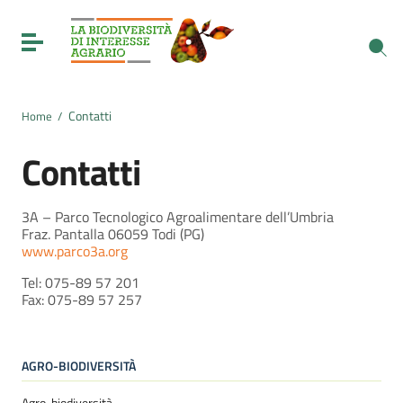
Vai ai contenuti
Vai al menu di navigazione
Toggle navigation
Vai al footer
Contatti
Home
/
Contatti
3A – Parco Tecnologico Agroalimentare dell’Umbria
Fraz. Pantalla 06059 Todi (PG)
www.parco3a.org
Tel: 075-89 57 201
Fax: 075-89 57 257
AGRO-BIODIVERSITÀ