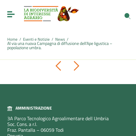
Vai ai contenuti
Vai al menu di navigazione
Toggle navigation
Vai al footer
Home
/
Eventi e Notizie
/
News
/
Al via una nuova Campagna di diffusione dell’Ape ligustica –
popolazione umbra.
Pagina precedente
Pagina successiva
AMMINISTRAZIONE
3A Parco Tecnologico Agroalimentare dell Umbria
Soc. Cons. a r.l.
Fraz. Pantalla – 06059 Todi
Perugia