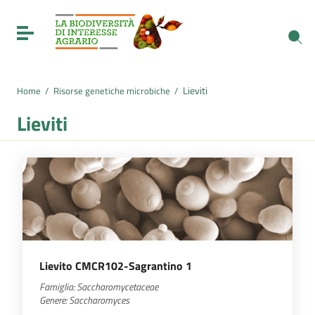
Vai ai contenuti
Vai al menu di navigazione
Toggle navigation
Vai al footer
Lieviti
Home
/
Risorse genetiche microbiche
/
Lieviti
Lievito CMCR102-Sagrantino 1
Famiglia:
Saccharomycetaceae
Genere:
Saccharomyces