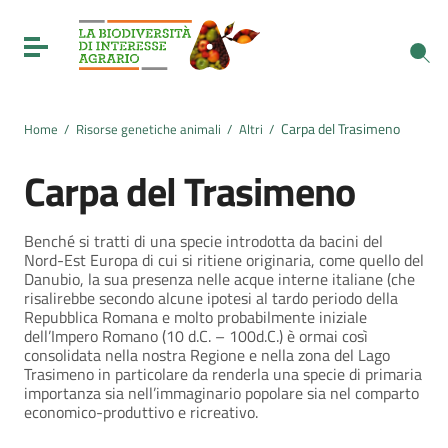
Vai ai contenuti
Vai al menu di navigazione
Toggle navigation
Vai al footer
Carpa del Trasimeno
Home
/
Risorse genetiche animali
/
Altri
/
Carpa del Trasimeno
Benché si tratti di una specie introdotta da bacini del
Nord-Est Europa di cui si ritiene originaria, come quello del
Danubio, la sua presenza nelle acque interne italiane (che
risalirebbe secondo alcune ipotesi al tardo periodo della
Repubblica Romana e molto probabilmente iniziale
dell’Impero Romano (10 d.C. – 100d.C.) è ormai così
consolidata nella nostra Regione e nella zona del Lago
Trasimeno in particolare da renderla una specie di primaria
importanza sia nell’immaginario popolare sia nel comparto
economico-produttivo e ricreativo.