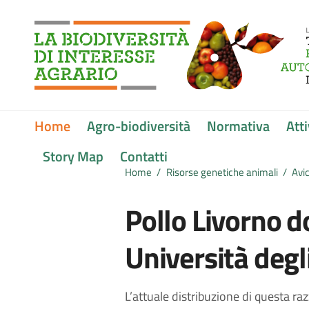
Vai ai contenuti
Vai al menu di navigazione
Vai al footer
Submenu
Home
Agro-biodiversità
Normativa
Atti
Story Map
Contatti
Home
/
Risorse genetiche animali
/
Avic
Pollo Livorno d
Università degl
L’attuale distribuzione di questa razz