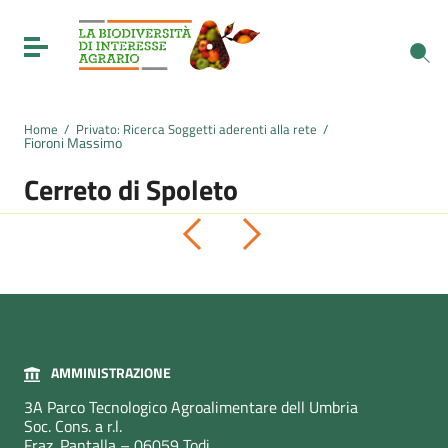
Vai ai contenuti
Vai al menu di navigazione
Toggle navigation
Vai al footer
Home
/
Privato: Ricerca Soggetti aderenti alla rete
/
Fioroni Massimo
Cerreto di Spoleto
Pagina precedente
Pagina successiva
AMMINISTRAZIONE
3A Parco Tecnologico Agroalimentare dell Umbria
Soc. Cons. a r.l.
Fraz. Pantalla – 06059 Todi