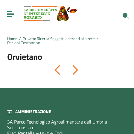
Vai ai contenuti
Vai al menu di navigazione
Toggle navigation
Vai al footer
Home
/
Privato: Ricerca Soggetti aderenti alla rete
/
Pacioni Costantino
Orvietano
Pagina precedente
Pagina successiva
AMMINISTRAZIONE
3A Parco Tecnologico Agroalimentare dell Umbria
Soc. Cons. a r.l.
Fraz. Pantalla – 06059 Todi