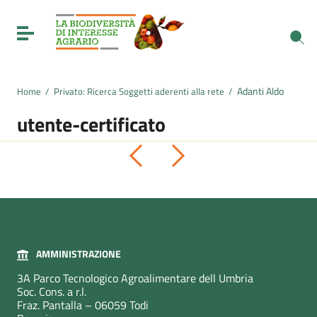
Vai ai contenuti
Vai al menu di navigazione
Toggle navigation
Vai al footer
Adanti Aldo
Home
/
Privato: Ricerca Soggetti aderenti alla rete
/
utente-certificato
Pagina precedente
Pagina successiva
AMMINISTRAZIONE
3A Parco Tecnologico Agroalimentare dell Umbria
Soc. Cons. a r.l.
Fraz. Pantalla – 06059 Todi