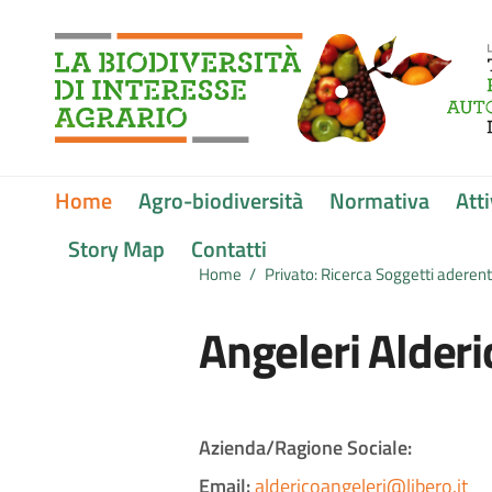
Vai ai contenuti
Vai al menu di navigazione
Vai al footer
Submenu
Home
Agro-biodiversità
Normativa
Atti
Story Map
Contatti
Home
/
Privato: Ricerca Soggetti aderenti
Angeleri Alderi
Azienda/Ragione Sociale:
Email:
aldericoangeleri@libero.it