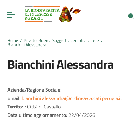
Vai ai contenuti
Vai al menu di navigazione
Toggle navigation
Vai al footer
Home
/
Privato: Ricerca Soggetti aderenti alla rete
/
Bianchini Alessandra
Bianchini Alessandra
Azienda/Ragione Sociale:
Email:
bianchini.alessandra@ordineavvocati.perugia.it
Territori:
Città di Castello
Data ultimo aggiornamento:
22/04/2026