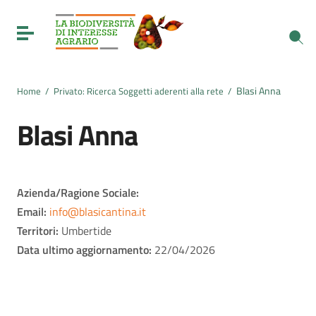
Vai ai contenuti
Vai al menu di navigazione
Toggle navigation
Vai al footer
Blasi Anna
Home
/
Privato: Ricerca Soggetti aderenti alla rete
/
Blasi Anna
Azienda/Ragione Sociale:
Email:
info@blasicantina.it
Territori:
Umbertide
Data ultimo aggiornamento:
22/04/2026