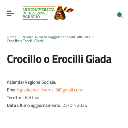
Vai ai contenuti
Vai al menu di navigazione
Toggle navigation
Vai al footer
Home
/
Privato: Ricerca Soggetti aderenti alla rete
/
Crocillo o Erocilli Giada
Crocillo o Erocilli Giada
Azienda/Ragione Sociale:
Email:
giadacrocillioerocilli@gmail.com
Territori:
Bettona
Data ultimo aggiornamento:
22/04/2026