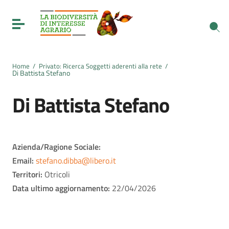
Vai ai contenuti
Vai al menu di navigazione
Toggle navigation
Vai al footer
Home
/
Privato: Ricerca Soggetti aderenti alla rete
/
Di Battista Stefano
Di Battista Stefano
Azienda/Ragione Sociale:
Email:
stefano.dibba@libero.it
Territori:
Otricoli
Data ultimo aggiornamento:
22/04/2026