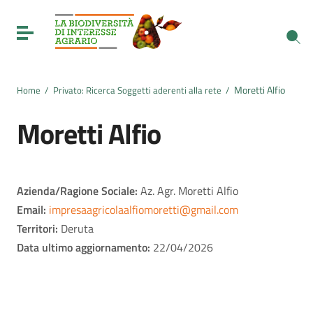
Vai ai contenuti
Vai al menu di navigazione
Toggle navigation
Vai al footer
Moretti Alfio
Home
/
Privato: Ricerca Soggetti aderenti alla rete
/
Moretti Alfio
Azienda/Ragione Sociale:
Az. Agr. Moretti Alfio
Email:
impresaagricolaalfiomoretti@gmail.com
Territori:
Deruta
Data ultimo aggiornamento:
22/04/2026