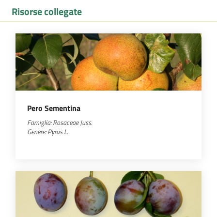
Risorse collegate
Pero Sementina
Famiglia:
Rosaceae
Juss.
Genere:
Pyrus
L.