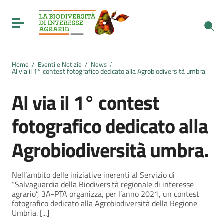
Vai ai contenuti
Vai al menu di navigazione
Toggle navigation
Vai al footer
Home
/
Eventi e Notizie
/
News
/
Al via il 1° contest fotografico dedicato alla Agrobiodiversità umbra.
Al via il 1° contest
fotografico dedicato alla
Agrobiodiversità umbra.
Nell’ambito delle iniziative inerenti al Servizio di
“Salvaguardia della Biodiversità regionale di interesse
agrario”, 3A-PTA organizza, per l’anno 2021, un contest
fotografico dedicato alla Agrobiodiversità della Regione
Umbria. [...]