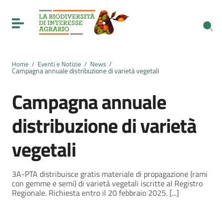
Vai ai contenuti
Vai al menu di navigazione
Toggle navigation
Vai al footer
Home
/
Eventi e Notizie
/
News
/
Campagna annuale distribuzione di varietà vegetali
Campagna annuale
distribuzione di varietà
vegetali
3A-PTA distribuisce gratis materiale di propagazione (rami
con gemme e semi) di varietà vegetali iscritte al Registro
Regionale. Richiesta entro il 20 febbraio 2025. [...]