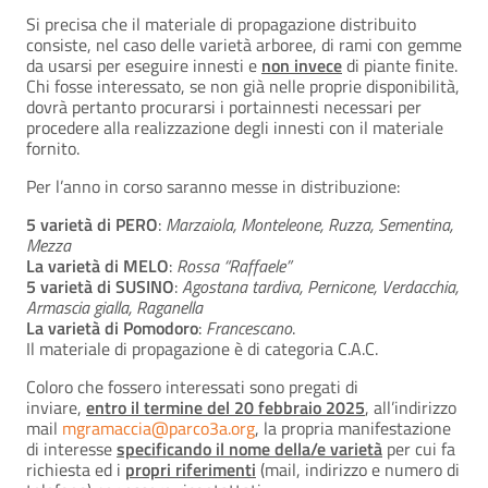
Si precisa che il materiale di propagazione distribuito
consiste, nel caso delle varietà arboree, di rami con gemme
da usarsi per eseguire innesti e
non invece
di piante finite.
Chi fosse interessato, se non già nelle proprie disponibilità,
dovrà pertanto procurarsi i portainnesti necessari per
procedere alla realizzazione degli innesti con il materiale
fornito.
Per l’anno in corso saranno messe in distribuzione:
5 varietà di PERO
:
Marzaiola, Monteleone, Ruzza, Sementina,
Mezza
La
varietà di MELO
:
Rossa “Raffaele”
5 varietà di SUSINO
:
Agostana tardiva, Pernicone, Verdacchia,
Armascia gialla, Raganella
La varietà di Pomodoro
:
Francescano
.
Il materiale di propagazione è di categoria C.A.C.
Coloro che fossero interessati sono pregati di
inviare,
entro il termine del 20 febbraio 2025
, all’indirizzo
mail
mgramaccia@parco3a.org
, la propria manifestazione
di interesse
specificando il nome della/e varietà
per cui fa
richiesta ed i
propri riferimenti
(mail, indirizzo e numero di