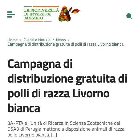
Vai ai contenuti
Vai al menu di navigazione
Toggle navigation
Vai al footer
Home
/
Eventi e Notizie
/
News
/
Campagna di distribuzione gratuita di polli di razza Livorno bianca
Campagna di
distribuzione gratuita di
polli di razza Livorno
bianca
3A-PTA e l’Unità di Ricerca in Scienze Zootecniche del
DSA3 di Perugia mettono a disposizione animali di razza
pollo Livorno bianca. [...]