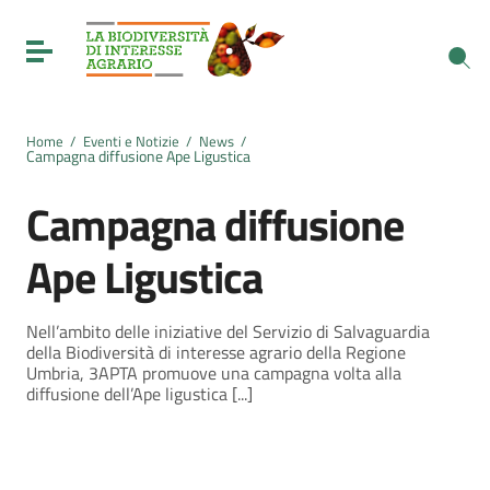
Vai ai contenuti
Vai al menu di navigazione
Toggle navigation
Vai al footer
Home
/
Eventi e Notizie
/
News
/
Campagna diffusione Ape Ligustica
Campagna diffusione
Ape Ligustica
Nell’ambito delle iniziative del Servizio di Salvaguardia
della Biodiversità di interesse agrario della Regione
Umbria, 3APTA promuove una campagna volta alla
diffusione dell’Ape ligustica [...]