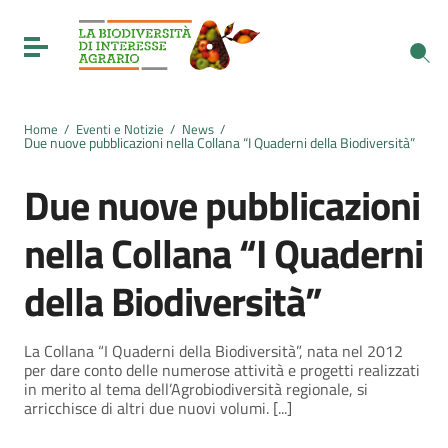
Vai ai contenuti
Vai al menu di navigazione
Toggle navigation
Vai al footer
Home
/
Eventi e Notizie
/
News
/
Due nuove pubblicazioni nella Collana “I Quaderni della Biodiversità”
Due nuove pubblicazioni
nella Collana “I Quaderni
della Biodiversità”
La Collana “I Quaderni della Biodiversità”, nata nel 2012
per dare conto delle numerose attività e progetti realizzati
in merito al tema dell’Agrobiodiversità regionale, si
arricchisce di altri due nuovi volumi. [...]