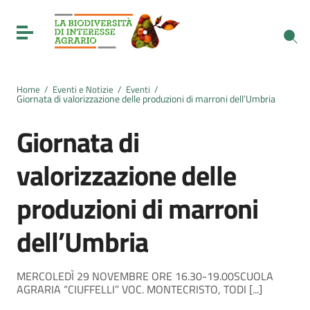
Vai ai contenuti
Vai al menu di navigazione
Toggle navigation
Vai al footer
Home
/
Eventi e Notizie
/
Eventi
/
Giornata di valorizzazione delle produzioni di marroni dell’Umbria
Giornata di
valorizzazione delle
produzioni di marroni
dell’Umbria
MERCOLEDÌ 29 NOVEMBRE ORE 16.30-19.00SCUOLA
AGRARIA “CIUFFELLI” VOC. MONTECRISTO, TODI [...]