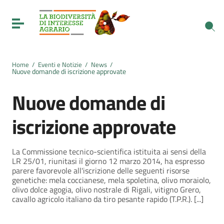
Vai ai contenuti
Vai al menu di navigazione
Toggle navigation
Vai al footer
Home
/
Eventi e Notizie
/
News
/
Nuove domande di iscrizione approvate
Nuove domande di
iscrizione approvate
La Commissione tecnico-scientifica istituita ai sensi della
LR 25/01, riunitasi il giorno 12 marzo 2014, ha espresso
parere favorevole all'iscrizione delle seguenti risorse
genetiche: mela coccianese, mela spoletina, olivo moraiolo,
olivo dolce agogia, olivo nostrale di Rigali, vitigno Grero,
cavallo agricolo italiano da tiro pesante rapido (T.P.R.). [...]