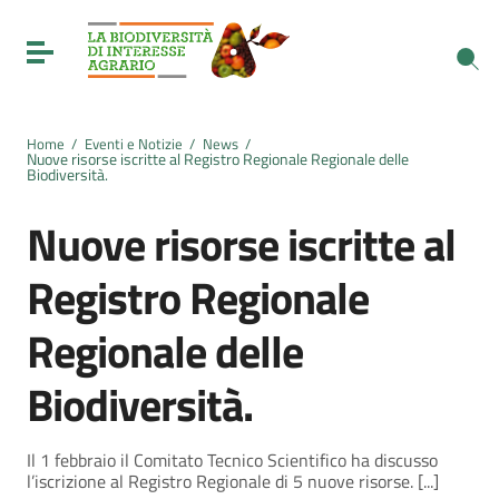
Vai ai contenuti
Vai al menu di navigazione
Toggle navigation
Vai al footer
Home
/
Eventi e Notizie
/
News
/
Nuove risorse iscritte al Registro Regionale Regionale delle
Biodiversità.
Nuove risorse iscritte al
Registro Regionale
Regionale delle
Biodiversità.
Il 1 febbraio il Comitato Tecnico Scientifico ha discusso
l’iscrizione al Registro Regionale di 5 nuove risorse. [...]