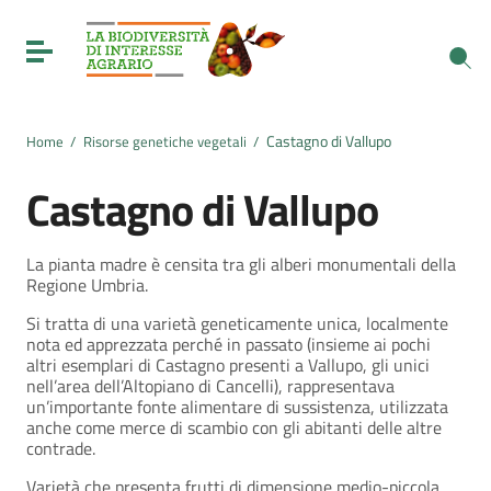
Vai ai contenuti
Vai al menu di navigazione
Toggle navigation
Vai al footer
Castagno di Vallupo
Home
/
Risorse genetiche vegetali
/
Castagno di Vallupo
La pianta madre è censita tra gli alberi monumentali della
Regione Umbria.
Si tratta di una varietà geneticamente unica, localmente
nota ed apprezzata perché in passato (insieme ai pochi
altri esemplari di Castagno presenti a Vallupo, gli unici
nell’area dell’Altopiano di Cancelli), rappresentava
un’importante fonte alimentare di sussistenza, utilizzata
anche come merce di scambio con gli abitanti delle altre
contrade.
Varietà che presenta frutti di dimensione medio-piccola,