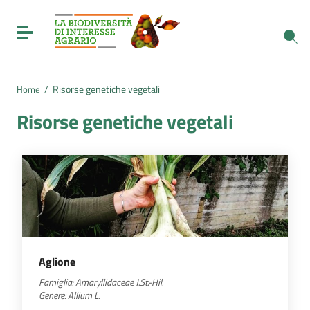
Vai ai contenuti
Vai al menu di navigazione
Toggle navigation
Vai al footer
Risorse genetiche vegetali
Home
/
Risorse genetiche vegetali
Aglione
Famiglia:
Amaryllidaceae
J.St.-Hil.
Genere:
Allium
L.