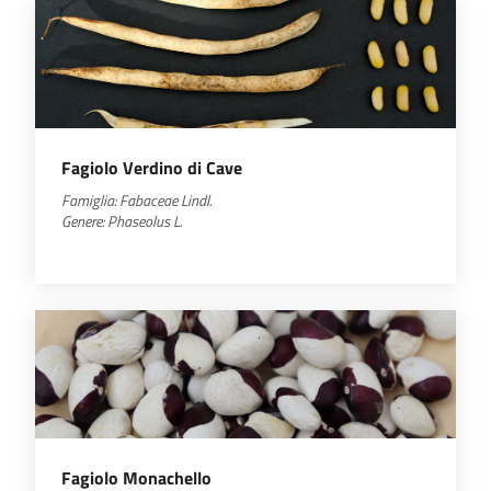
Fagiolo Verdino di Cave
Famiglia:
Fabaceae
Lindl.
Genere:
Phaseolus
L.
Fagiolo Monachello