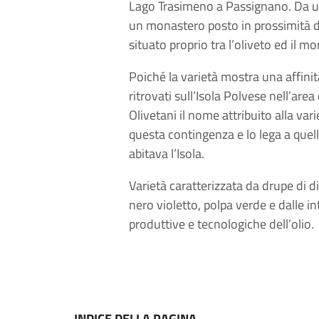
Lago Trasimeno a Passignano. Da una
un monastero posto in prossimità de
situato proprio tra l’oliveto ed il m
Poiché la varietà mostra una affinit
ritrovati sull’Isola Polvese nell’are
Olivetani il nome attribuito alla var
questa contingenza e lo lega a quel
abitava l’Isola.
Varietà caratterizzata da drupe di 
nero violetto, polpa verde e dalle i
produttive e tecnologiche dell’olio.
INDICE DELLA PAGINA