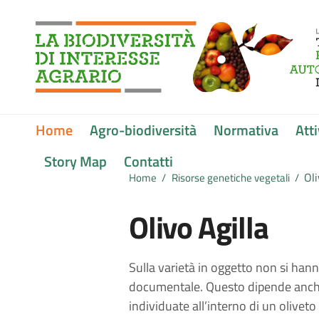
Vai ai contenuti
Vai al menu di navigazione
Vai al footer
Submenu
Home
Agro-biodiversità
Normativa
Atti
Story Map
Contatti
Oli
Home
/
Risorse genetiche vegetali
/
Olivo Agilla
Sulla varietà in oggetto non si hann
documentale. Questo dipende anche 
individuate all’interno di un oliveto 