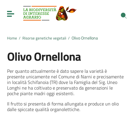
Vai ai contenuti
Vai al menu di navigazione
Toggle navigation
Vai al footer
Olivo Ornellona
Home
/
Risorse genetiche vegetali
/
Olivo Ornellona
Per quanto attualmente è dato sapere la varietà è
presente unicamente nel Comune di Narni e precisamente
in località Schifanoia (TR) dove la Famiglia del Sig. Uneo
Longhi ne ha coltivato e preservato da generazioni le
poche piante madri oggi esistenti.
Il frutto si presenta di forma allungata e produce un olio
dalle spiccate qualità organolettiche.