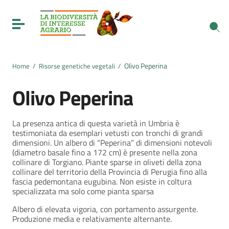
Vai ai contenuti
Vai al menu di navigazione
Toggle navigation
Vai al footer
Olivo Peperina
Home
/
Risorse genetiche vegetali
/
Olivo Peperina
La presenza antica di questa varietà in Umbria è
testimoniata da esemplari vetusti con tronchi di grandi
dimensioni. Un albero di “Peperina” di dimensioni notevoli
(diametro basale fino a 172 cm) è presente nella zona
collinare di Torgiano. Piante sparse in oliveti della zona
collinare del territorio della Provincia di Perugia fino alla
fascia pedemontana eugubina. Non esiste in coltura
specializzata ma solo come pianta sparsa
Albero di elevata vigoria, con portamento assurgente.
Produzione media e relativamente alternante.