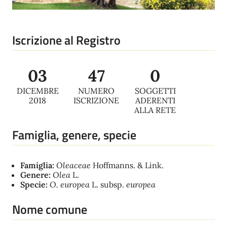
Iscrizione al Registro
03
47
0
DICEMBRE
NUMERO
SOGGETTI
2018
ISCRIZIONE
ADERENTI
ALLA RETE
Famiglia, genere, specie
Famiglia:
Oleaceae
Hoffmanns. & Link.
Genere:
Olea
L.
Specie:
O. europea
L. subsp.
europea
Nome comune