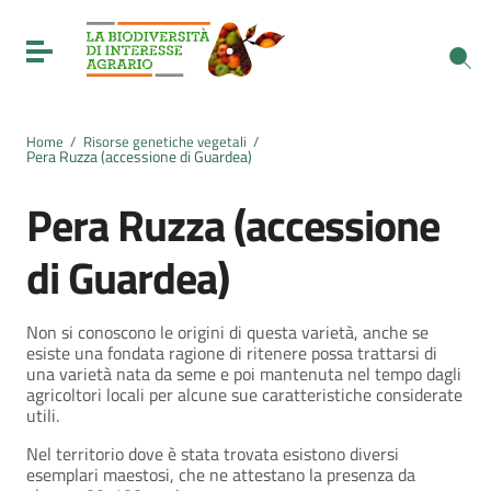
Vai ai contenuti
Vai al menu di navigazione
Toggle navigation
Vai al footer
Home
/
Risorse genetiche vegetali
/
Pera Ruzza (accessione di Guardea)
Pera Ruzza (accessione
di Guardea)
Non si conoscono le origini di questa varietà, anche se
esiste una fondata ragione di ritenere possa trattarsi di
una varietà nata da seme e poi mantenuta nel tempo dagli
agricoltori locali per alcune sue caratteristiche considerate
utili.
Nel territorio dove è stata trovata esistono diversi
esemplari maestosi, che ne attestano la presenza da