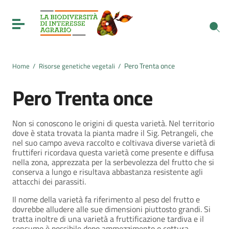
Vai ai contenuti
Vai al menu di navigazione
Toggle navigation
Vai al footer
Pero Trenta once
Home
/
Risorse genetiche vegetali
/
Pero Trenta once
Non si conoscono le origini di questa varietà. Nel territorio
dove è stata trovata la pianta madre il Sig. Petrangeli, che
nel suo campo aveva raccolto e coltivava diverse varietà di
fruttiferi ricordava questa varietà come presente e diffusa
nella zona, apprezzata per la serbevolezza del frutto che si
conserva a lungo e risultava abbastanza resistente agli
attacchi dei parassiti.
Il nome della varietà fa riferimento al peso del frutto e
dovrebbe alludere alle sue dimensioni piuttosto grandi. Si
tratta inoltre di una varietà a fruttificazione tardiva e il
consumo è possibile dopo ammezzimento o cottura.