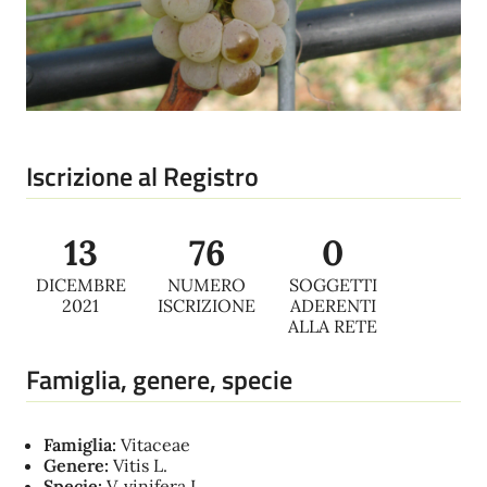
Iscrizione al Registro
13
76
0
DICEMBRE
NUMERO
SOGGETTI
2021
ISCRIZIONE
ADERENTI
ALLA RETE
Famiglia, genere, specie
Famiglia:
Vitaceae
Genere:
Vitis L.
Specie:
V. vinifera L.