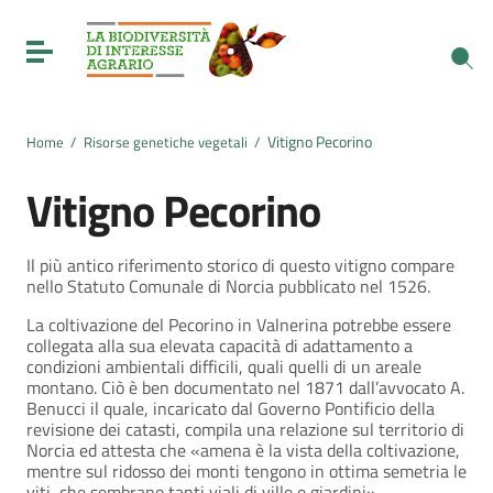
Vai ai contenuti
Vai al menu di navigazione
Toggle navigation
Vai al footer
Vitigno Pecorino
Home
/
Risorse genetiche vegetali
/
Vitigno Pecorino
Il più antico riferimento storico di questo vitigno compare
nello Statuto Comunale di Norcia pubblicato nel 1526.
La coltivazione del Pecorino in Valnerina potrebbe essere
collegata alla sua elevata capacità di adattamento a
condizioni ambientali difficili, quali quelli di un areale
montano. Ciò è ben documentato nel 1871 dall’avvocato A.
Benucci il quale, incaricato dal Governo Pontificio della
revisione dei catasti, compila una relazione sul territorio di
Norcia ed attesta che «amena è la vista della coltivazione,
mentre sul ridosso dei monti tengono in ottima semetria le
viti, che sembrano tanti viali di ville e giardini».