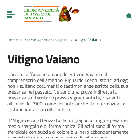
Vai ai contenuti
Vai al menu di navigazione
Toggle navigation
Vai al footer
Vitigno Vaiano
Home
/
Risorse genetiche vegetali
/
Vitigno Vaiano
L’area di diffusione umbra del vitigno Vaiano è il
comprensorio dell’amerino. Riguardo i cenni storici ad oggi
non risultano documenti o testimonianze scritte della sua
presenza nel passato. Ne sono una prova indiretta la
presenza sul territorio presso vigneti antichi, risalenti
all’inizio del ‘900, come desunto anche da informazioni e
testimonianze raccolte in loco.
Il Vitigno è caratterizzato da un grappolo lungo e pesante,
medio spargolo e di forma conica. Gli acini sono di forma
sferoidale con buccia di colore blu-nero abbondantemente
ricoperti di pruina con polpa priva di colorazione