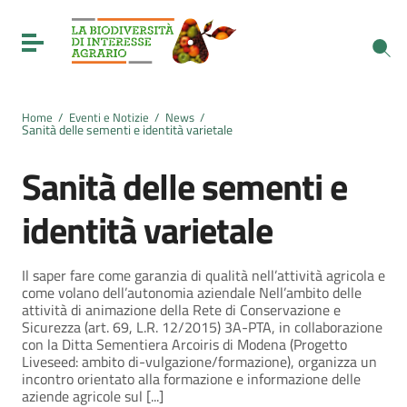
Vai ai contenuti
Vai al menu di navigazione
Toggle navigation
Vai al footer
Home
/
Eventi e Notizie
/
News
/
Sanità delle sementi e identità varietale
Sanità delle sementi e
identità varietale
Il saper fare come garanzia di qualità nell’attività agricola e
come volano dell’autonomia aziendale Nell’ambito delle
attività di animazione della Rete di Conservazione e
Sicurezza (art. 69, L.R. 12/2015) 3A-PTA, in collaborazione
con la Ditta Sementiera Arcoiris di Modena (Progetto
Liveseed: ambito di-vulgazione/formazione), organizza un
incontro orientato alla formazione e informazione delle
aziende agricole sul [...]