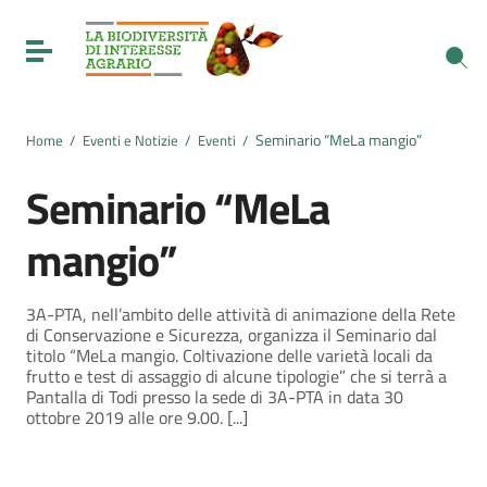
Vai ai contenuti
Vai al menu di navigazione
Toggle navigation
Vai al footer
Seminario “MeLa mangio”
Home
/
Eventi e Notizie
/
Eventi
/
Seminario “MeLa
mangio”
3A-PTA, nell’ambito delle attività di animazione della Rete
di Conservazione e Sicurezza, organizza il Seminario dal
titolo “MeLa mangio. Coltivazione delle varietà locali da
frutto e test di assaggio di alcune tipologie” che si terrà a
Pantalla di Todi presso la sede di 3A-PTA in data 30
ottobre 2019 alle ore 9.00. [...]