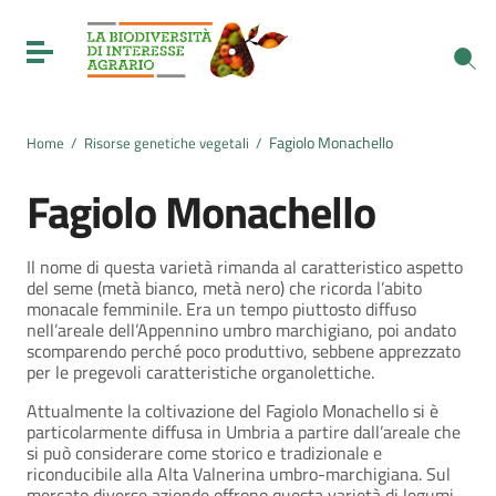
Vai ai contenuti
Vai al menu di navigazione
Toggle navigation
Vai al footer
Fagiolo Monachello
Home
/
Risorse genetiche vegetali
/
Fagiolo Monachello
Il nome di questa varietà rimanda al caratteristico aspetto
del seme (metà bianco, metà nero) che ricorda l’abito
monacale femminile. Era un tempo piuttosto diffuso
nell’areale dell’Appennino umbro marchigiano, poi andato
scomparendo perché poco produttivo, sebbene apprezzato
per le pregevoli caratteristiche organolettiche.
Attualmente la coltivazione del Fagiolo Monachello si è
particolarmente diffusa in Umbria a partire dall’areale che
si può considerare come storico e tradizionale e
riconducibile alla Alta Valnerina umbro-marchigiana. Sul
mercato diverse aziende offrono questa varietà di legumi