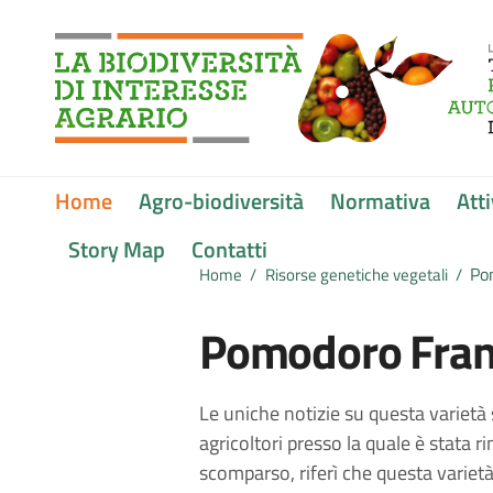
Vai ai contenuti
Vai al menu di navigazione
Vai al footer
Submenu
Home
Agro-biodiversità
Normativa
Atti
Story Map
Contatti
Po
Home
/
Risorse genetiche vegetali
/
Pomodoro Fra
Le uniche notizie su questa varietà 
agricoltori presso la quale è stata r
scomparso, riferì che questa variet