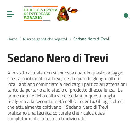
Vai ai contenuti
Vai al menu di navigazione
Toggle navigation
Vai al footer
Sedano Nero di Trevi
Home
/
Risorse genetiche vegetali
/
Sedano Nero di Trevi
Allo stato attuale non si conosce quando questo ortaggio
sia stato introdotto a Trevi, né da quando gli agricoltori
locali abbiano cominciato a dedicargli particolari attenzioni
tanto da portarlo allo stadio di prodotto di eccellenza. Le
prime notizie della coltura dei sedani in questi luoghi
risalgono alla seconda metà dell’Ottocento. Gli agricoltori
che attualmente coltivano il Sedano Nero di Trevi
praticano una tecnica colturale che ricalca quasi
completamente la tecnica tradizionale.