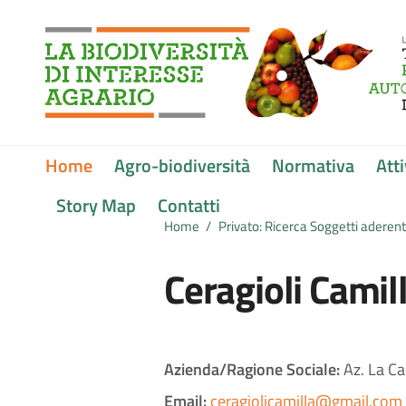
Vai ai contenuti
Vai al menu di navigazione
Vai al footer
Submenu
Home
Agro-biodiversità
Normativa
Atti
Story Map
Contatti
Home
/
Privato: Ricerca Soggetti aderenti
Ceragioli Camil
Azienda/Ragione Sociale:
Az. La Ca
Email:
ceragiolicamilla@gmail.com