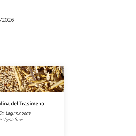
/2026
lina del Trasimeno
ia: Leguminosae
e:
Vigna
Savi