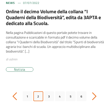
NEWS
07/07/2022
Online il decimo Volume della collana “I
Quaderni della Biodiversità”, edita da 3APTA e
dedicato alla Scuola.
Nella pagina Pubblicazioni di questo portale potete trovare in
consultazione e scaricabile in formato pdf il decimo volume della
collana “I Quaderni della Biodiversità” dal titolo “Spunti di biodiversità
agraria tra i banchi di scuola. Un approccio multidisciplinare alla
biodiversità”. [...]
di admin
Notizia
1
2
3
4
5
6
Pagina precedente
Pagina succ