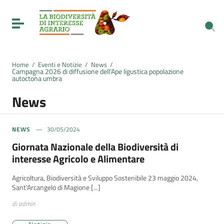
Vai ai contenuti
Vai al menu di navigazione
Toggle navigation
Vai al footer
Home
/
Eventi e Notizie
/
News
/
Campagna 2026 di diffusione dell’Ape ligustica popolazione
autoctona umbra
News
NEWS
30/05/2024
Giornata Nazionale della Biodiversità di
interesse Agricolo e Alimentare
Agricoltura, Biodiversità e Sviluppo Sostenibile 23 maggio 2024,
Sant’Arcangelo di Magione [...]
di admin